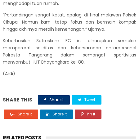
menghadapi tuan rumah.
“Pertandingan sangat ketat, apalagi di final melawan Polsek
Cikupa. Namun kami tetap fokus dan bermain kompak
hingga akhirnya meraih kemenangan,” ujarnya.
Keberhasilan Satreskrim FC ini diharapkan semakin
mempererat soliditas dan kebersamaan antarpersonel
Polresta Tangerang dalam semangat sportivitas
menyambut HUT Bhayangkara ke-80.
(Ardi)
SHARE THIS
Share it
Tweet
Share it
Share it
Pin it
RELATED POSTS