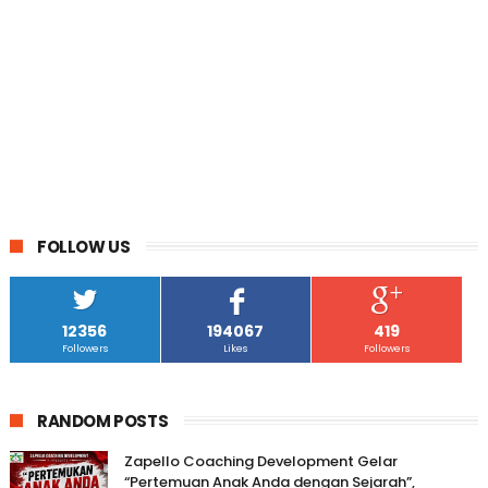
FOLLOW US
12356
194067
419
Followers
Likes
Followers
RANDOM POSTS
Zapello Coaching Development Gelar
“Pertemuan Anak Anda dengan Sejarah”,